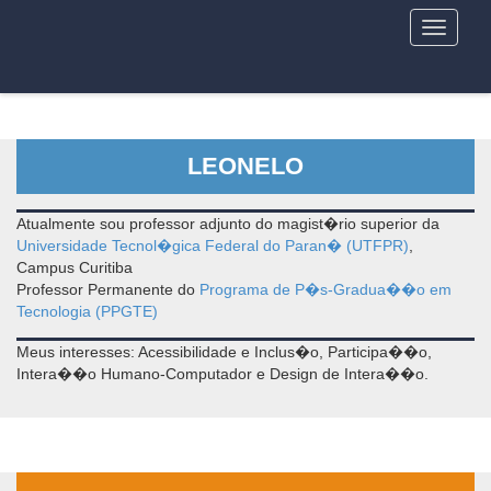
Nave
LEONELO
Atualmente sou professor adjunto do magist�rio superior da
Universidade Tecnol�gica Federal do Paran� (UTFPR)
,
Campus Curitiba
Professor Permanente do
Programa de P�s-Gradua��o em
Tecnologia (PPGTE)
Meus interesses: Acessibilidade e Inclus�o, Participa��o,
Intera��o Humano-Computador e Design de Intera��o.